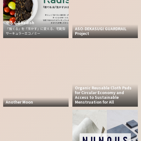
ぐるぐるRadish
ASO-DEKASUGI GUARDRAIL
「捨てる」を「生かす」に変える、宅配型
Project
サーキュラーエコノミー
Organic Reusable Cloth Pads
for Circular Economy and
Access to Sustainable
Another Moon
Menstruation for All