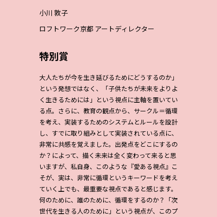
小川 敦子
ロフトワーク京都 アートディレクター
特別賞
大人たちが今を生き延びるためにどうするのか」
という発想ではなく、「子供たちが未来をよりよ
く生きるためには」という視点に主軸を置いてい
る点。さらに、教育の観点から、サークル＝循環
を考え、実装するためのシステムとルールを設計
し、すでに取り組みとして実装されている点に、
非常に共感を覚えました。出発点をどこにするの
か？によって、描く未来は全く変わって来ると思
いますが、私自身、このような『愛ある視点』こ
そが、実は、非常に循環というキーワードを考え
ていく上でも、最重要な視点であると感じます。
何のために、誰のために、循環をするのか？「次
世代を生きる人のために」という視点が、このプ