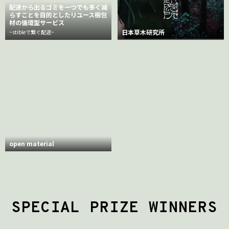
配達から出るゴミを一つでも多く減
らすことを目的としたリユース梱包
材の循環型サービス
日本草木研究所
~stibleで繋ぐ配送~
open material
SPECIAL PRIZE WINNERS