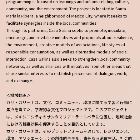
programming is focused on learnings and actions relating culture,
community, and the environment. The project is located in Santa
María la Ribera, a neighborhood of Mexico City, where it seeks to
facilitate synergies inside the local communities.
Through its platforms, Casa Gallina seeks to promote, inoculate,
encourage, and revitalize initiatives and proposals about resilience,
the environment, creative models of associations, life styles of
responsible consumption, as well as alternative models of social
interaction. Casa Gallina also seeks to strengthen local community
networks, as well as alliances with initiatives from other areas that
share similar interests to establish processes of dialogue, work,
and exchange.
＜機械翻訳＞
カサ・ガリーナは、文化、コミュニティ、環境に関する学習と行動に
焦点を当てた、学際的な文化プロジェクトです。このプロジェクト
は、メキシコシティのサンタマリア・ラ・リベラに位置し、地域社会
における相乗効果を促進することを目的としています。
カサ・ガリーナは、そのプラットフォームを通じて、レジリエンス、
環境、アソシエーションの創造的モデル、責任ある消費生活、社会的