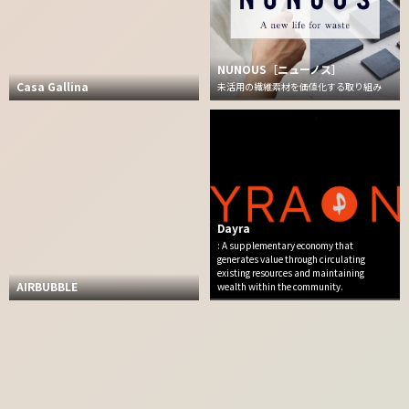
NUNOUS［ニューノス］
Casa Gallina
未活用の繊維素材を価値化する取り組み
Dayra
: A supplementary economy that
generates value through circulating
existing resources and maintaining
AIRBUBBLE
wealth within the community.