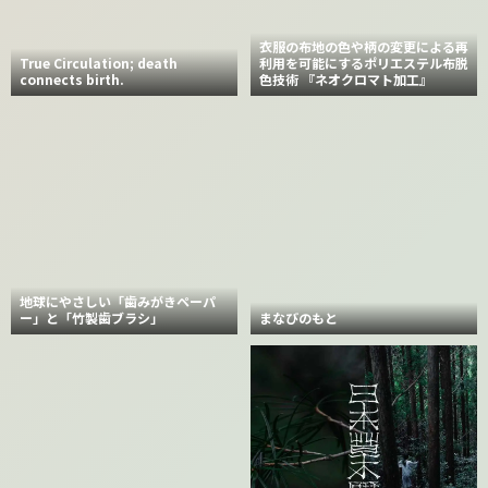
衣服の布地の色や柄の変更による再
True Circulation; death
利用を可能にするポリエステル布脱
connects birth.
色技術 『ネオクロマト加工』
地球にやさしい「歯みがきペーパ
ー」と「竹製歯ブラシ」
まなびのもと