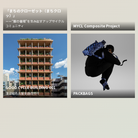
「まちのクローゼット（まちクロ
ッ）」
ーー“服の循環”を生み出すアップサイクル
MYCL Composite Project
コミュニティ
GOOD CYCLE BUILDING 001
PACKBAGS
淺沼組名古屋支店改修PJ