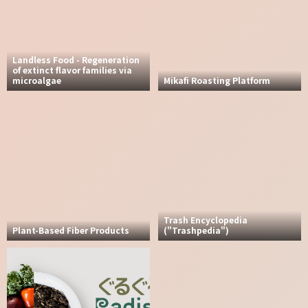
Landless Food - Regeneration
of extinct flavor families via
microalgae
Mikafi Roasting Platform
Trash Encyclopedia
Plant-Based Fiber Products
("Trashpedia")