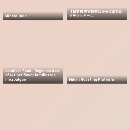
【日本初 災害備蓄品から生まれた
Mineralloop
クラフトビール
Landless Food - Regeneration
of extinct flavor families via
microalgae
Mikafi Roasting Platform