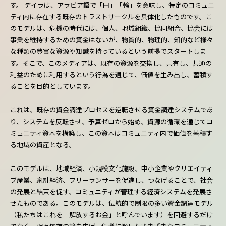
す。 デイラは、アラビア語で「円」「輪」を意味し、特定のコミュニ
ティ内に存在する既存のトラストサークルを具体化したものです。こ
のモデルは、危機の時代には、個人、地域組織、協同組合、協会には
事業を維持するための資金はないが、物質的、物理的、知的など様々
な種類の豊富な資源や知識を持っているという前提でスタートしま
す。そこで、このメディアは、既存の資源を交換し、共有し、共通の
利益のために利用するという行為を通じて、価値を生み出し、蓄積す
ることを目的としています。
これは、既存の資金調達プロセスを逆転させる資金調達システムであ
り、システムを反転させ、予算ゼロから始め、資源の循環を通じてコ
ミュニティ資本を構築し、この資本はコミュニティ内で価値を蓄積す
る地域の資産となる。
このモデルは、地域経済、小規模文化施設、中小企業やクリエイティ
ブ産業、家計経済、フリーランサーを促進し、つなげることで、社会
の発展と結束を促す、コミュニティが管理する経済システムを発展さ
せたものである。このモデルは、伝統的で制限の多い資金調達モデル
（私たちはこれを「解放するお金」と呼んでいます）を回避するだけ