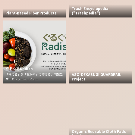
Trash Encyclopedia
Plant-Based Fiber Products
("Trashpedia")
ぐるぐるRadish
ASO-DEKASUGI GUARDRAIL
「捨てる」を「生かす」に変える、宅配型
Project
サーキュラーエコノミー
Organic Reusable Cloth Pads