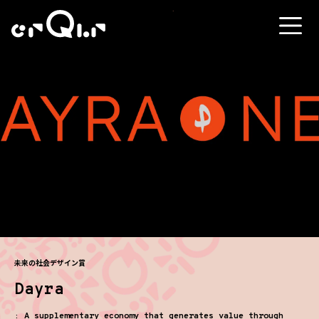
未来の社会デザイン賞
Dayra
: A supplementary economy that generates value through