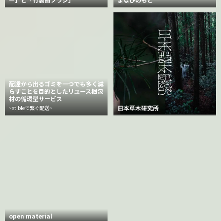
配達から出るゴミを一つでも多く減
らすことを目的としたリユース梱包
材の循環型サービス
日本草木研究所
~stibleで繋ぐ配送~
open material