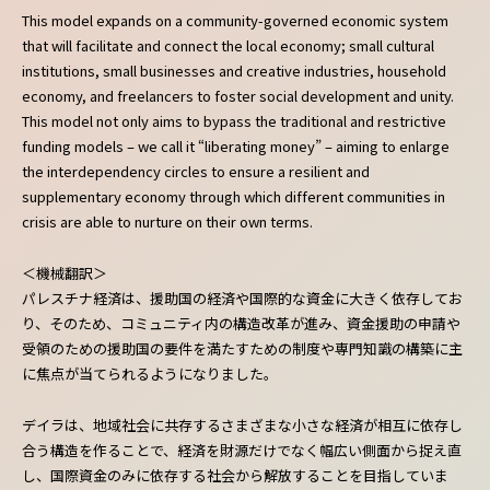
This model expands on a community-governed economic system
that will facilitate and connect the local economy; small cultural
institutions, small businesses and creative industries, household
economy, and freelancers to foster social development and unity.
This model not only aims to bypass the traditional and restrictive
funding models – we call it “liberating money” – aiming to enlarge
the interdependency circles to ensure a resilient and
supplementary economy through which different communities in
crisis are able to nurture on their own terms.
＜機械翻訳＞
パレスチナ経済は、援助国の経済や国際的な資金に大きく依存してお
り、そのため、コミュニティ内の構造改革が進み、資金援助の申請や
受領のための援助国の要件を満たすための制度や専門知識の構築に主
に焦点が当てられるようになりました。
デイラは、地域社会に共存するさまざまな小さな経済が相互に依存し
合う構造を作ることで、経済を財源だけでなく幅広い側面から捉え直
し、国際資金のみに依存する社会から解放することを目指していま