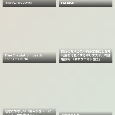
PACKBAGS
淺沼組名古屋支店改修PJ
衣服の布地の色や柄の変更による再
True Circulation; death
利用を可能にするポリエステル布脱
connects birth.
色技術 『ネオクロマト加工』
地球にやさしい「歯みがきペーパ
ー」と「竹製歯ブラシ」
まなびのもと