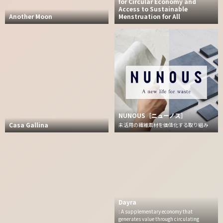
for Circular Economy and
Access to Sustainable
Another Moon
Menstruation for All
NUNOUS［ニューノス］
Casa Gallina
未活用の繊維素材を価値化する取り組み
Dayra
: A supplementary economy that
generates value through circulating