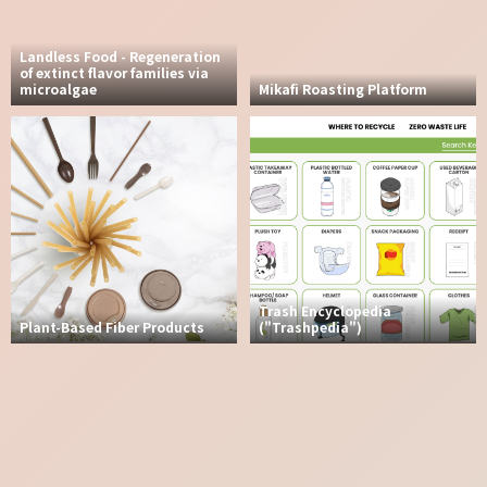
Landless Food - Regeneration
of extinct flavor families via
microalgae
Mikafi Roasting Platform
Trash Encyclopedia
Plant-Based Fiber Products
("Trashpedia")