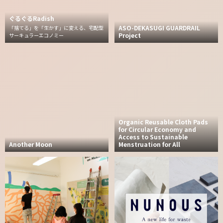
ぐるぐるRadish
ASO-DEKASUGI GUARDRAIL
「捨てる」を「生かす」に変える、宅配型
Project
サーキュラーエコノミー
Organic Reusable Cloth Pads
for Circular Economy and
Access to Sustainable
Another Moon
Menstruation for All