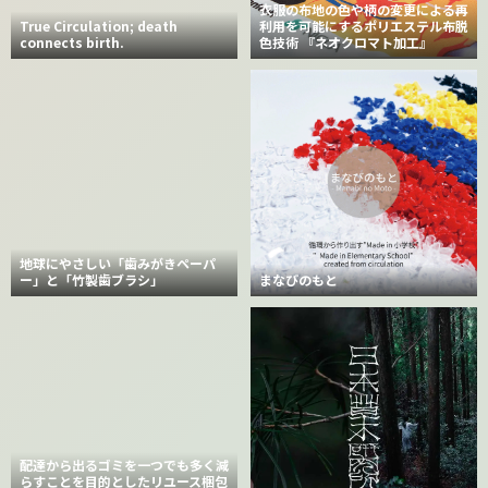
衣服の布地の色や柄の変更による再
True Circulation; death
利用を可能にするポリエステル布脱
connects birth.
色技術 『ネオクロマト加工』
地球にやさしい「歯みがきペーパ
ー」と「竹製歯ブラシ」
まなびのもと
配達から出るゴミを一つでも多く減
らすことを目的としたリユース梱包