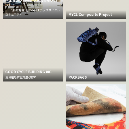
「まちのクローゼット（まちクロ
ッ）」
ーー“服の循環”を生み出すアップサイクル
MYCL Composite Project
コミュニティ
GOOD CYCLE BUILDING 001
PACKBAGS
淺沼組名古屋支店改修PJ