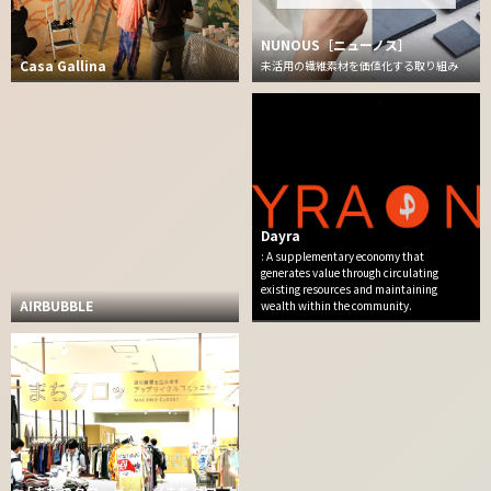
NUNOUS［ニューノス］
Casa Gallina
未活用の繊維素材を価値化する取り組み
Dayra
: A supplementary economy that
generates value through circulating
existing resources and maintaining
AIRBUBBLE
wealth within the community.