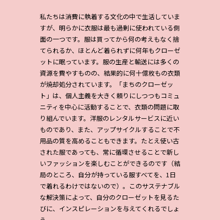
私たちは消費に執着する文化の中で生活していま
すが、明らかに衣服は最も過剰に使われている側
面の一つです。服は買ってから何の考えもなく捨
てられるか、ほとんど着られずに何年もクローゼ
ットに眠っています。服の生産と輸送には多くの
資源を費やすものの、結果的に何十億枚もの衣類
が焼却処分されています。「まちのクローゼッ
ト」は、個人主義を大きく頼りにしつつもコミュ
ニティを中心に活動することで、衣類の問題に取
り組んでいます。洋服のレンタルサービスに近い
ものであり、また、アップサイクルすることで不
用品の質を高めることもできます。たとえ使い古
された服であっても、常に循環させることで新し
いファッションを楽しむことができるのです（結
局のところ、自分が持っている服すべてを、1日
で着れるわけではないので）。このサステナブル
な解決策によって、自分のクローゼットを見るた
びに、インスピレーションを与えてくれるでしょ
う。