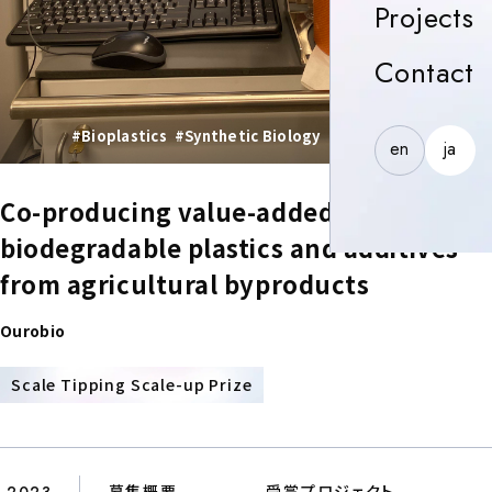
P
Projects
C
Contact
#Bioplastics
#Synthetic Biology
#Biomanufacturing
en
ja
Co-producing value-added,
biodegradable plastics and additives
from agricultural byproducts
Ourobio
PRIZE
Scale Tipping Scale-up Prize