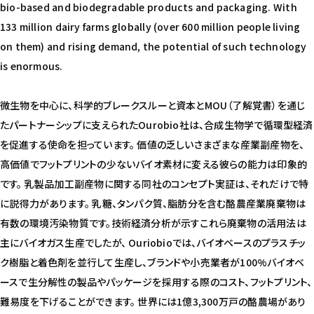
bio-based and biodegradable products and packaging. With
133 million dairy farms globally (over 600 million people living
on them) and rising demand, the potential of such technology
is enormous.
微生物を中心に、科学的ブレークスルーと資本とMOU（了解覚書）を通じ
たパートナーシップに支えられたOurobio社は、合成生物学で循環型経済
を促進する使命を担っています。 価値の乏しいさまざまな産業副産物を、
高価値でフットプリントの少ないバイオ素材に変える彼らの能力は印象的
です。 乳製品加工副産物に関する同社のコンセプト実証は、それだけで特
に説得力があります。 乳糖、タンパク質、脂肪分を含む酪農産業廃棄物は
有数の環境汚染物質です。技術経済分析が示すこれら廃棄物の活用法は
主にバイオガス生産でしたが、 Ouriobioでは、バイオベースのプラスチッ
ク樹脂と着色剤を並行して生産し、ブランドや小売業者が100%バイオベ
ースで生分解性の製品やパッケージを採用する際のコスト、フットプリント、
難易度を下げることができます。 世界には1億3,300万戸の酪農場があり