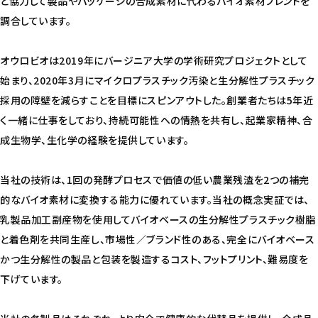
と協力して製品やパッケージの合成素材に代わるバイオ素材ブレンドを
調合しています。
オウロビオは2019年にバージニア大学の学術研究プロジェクトとして
始まり、2020年3月にマイクロプラスチック汚染と生分解性プラスチック
採用の障壁を減らすことを目標にスピンアウトした。創業者たちは5年近
く一緒に仕事をしており、持続可能性への情熱を共有し、起業家精神、合
成生物学、生化学の経験を提供しています。
当社の技術は、1回の発酵プロセスで価値の低い農業残渣を2つの補完
的なバイオ素材に変換する能力に優れています。当社の概念実証では、
乳製品加工副産物を使用してバイオベースの生分解性プラスチック樹脂
と着色剤を共同生産し、市場性／ブランド性のある、完全にバイオベース
かつ生分解性の製品と包装を製造するコスト、フットプリント、難易度を
下げています。