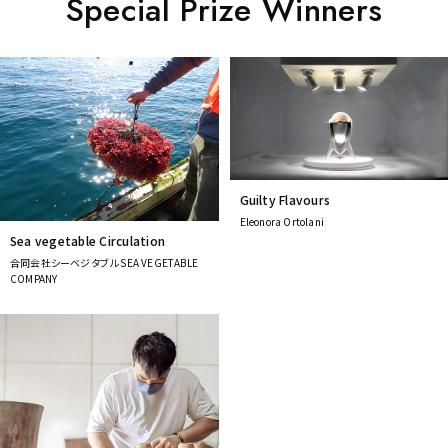
Special Prize Winners
Guilty Flavours
Eleonora Ortolani
Sea vegetable Circulation
合同会社シーベジタブル SEA VEGETABLE
COMPANY