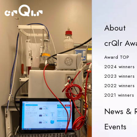
o
Ab
About
crQlr Aw
Aw
Award TOP
2024 winners
2023 winners
2022 winners
2
2021 winners
News & R
Ev
Events