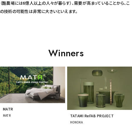
（酪農場には6億人以上の人々が暮らす）、需要が高まっていることから、こ
の技術の可能性は非常に大きいといえます。
Winners
Prev
Next
MATR
MATR
TATAMI ReFAB PROJECT
HONOKA