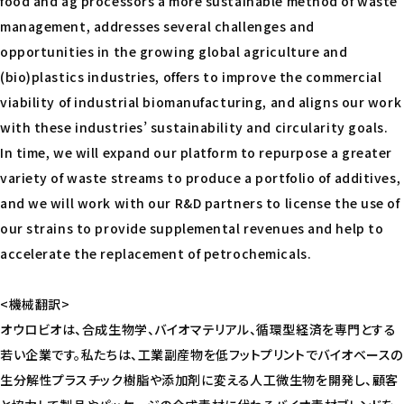
food and ag processors a more sustainable method of waste
management, addresses several challenges and
opportunities in the growing global agriculture and
(bio)plastics industries, offers to improve the commercial
viability of industrial biomanufacturing, and aligns our work
with these industries’ sustainability and circularity goals.
In time, we will expand our platform to repurpose a greater
variety of waste streams to produce a portfolio of additives,
and we will work with our R&D partners to license the use of
our strains to provide supplemental revenues and help to
accelerate the replacement of petrochemicals.
<機械翻訳>
オウロビオは、合成生物学、バイオマテリアル、循環型経済を専門とする
若い企業です。私たちは、工業副産物を低フットプリントでバイオベースの
生分解性プラスチック樹脂や添加剤に変える人工微生物を開発し、顧客