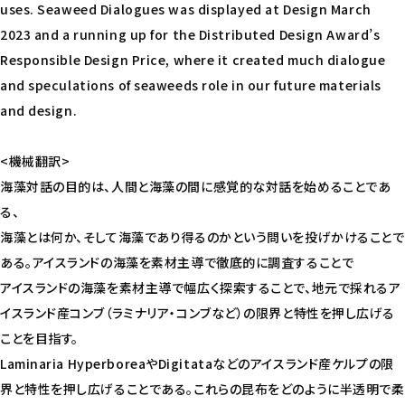
uses. Seaweed Dialogues was displayed at Design March
2023 and a running up for the Distributed Design Award’s
Responsible Design Price, where it created much dialogue
and speculations of seaweeds role in our future materials
and design.
<機械翻訳>
海藻対話の目的は、人間と海藻の間に感覚的な対話を始めることであ
る、
海藻とは何か、そして海藻であり得るのかという問いを投げかけることで
ある。アイスランドの海藻を素材主導で徹底的に調査することで
アイスランドの海藻を素材主導で幅広く探索することで、地元で採れるア
イスランド産コンブ（ラミナリア・コンブなど）の限界と特性を押し広げる
ことを目指す。
Laminaria HyperboreaやDigitataなどのアイスランド産ケルプの限
界と特性を押し広げることである。これらの昆布をどのように半透明で柔