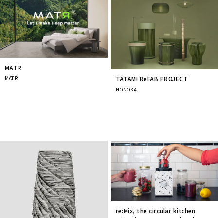
Prev
Next
MATR
MATR
TATAMI ReFAB PROJECT
HONOKA
re:Mix, the circular kitchen