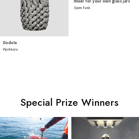
mixer for your own glass jars
Open Funk
Dodola
Pjorkkala
Special Prize Winners