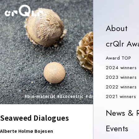
o
Ab
About
crQlr Aw
Aw
Award TOP
2024 winners
2023 winners
2022 winners
2
2021 winners
#bio-material
#Ecocentric
#digital-collaboration
News & R
Seaweed Dialogues
Ev
Events
Alberte Holmø Bojesen