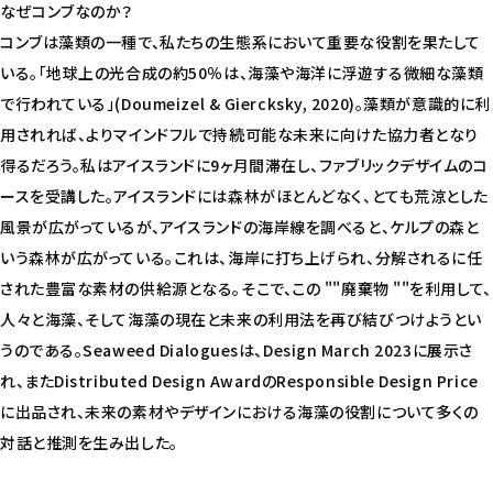
なぜコンブなのか？
コンブは藻類の一種で、私たちの生態系において重要な役割を果たして
いる。「地球上の光合成の約50％は、海藻や海洋に浮遊する微細な藻類
で行われている」(Doumeizel & Giercksky, 2020)。藻類が意識的に利
用されれば、よりマインドフルで持続可能な未来に向けた協力者となり
得るだろう。私はアイスランドに9ヶ月間滞在し、ファブリックデザイムのコ
ースを受講した。アイスランドには森林がほとんどなく、とても荒涼とした
風景が広がっているが、アイスランドの海岸線を調べると、ケルプの森と
いう森林が広がっている。これは、海岸に打ち上げられ、分解されるに任
された豊富な素材の供給源となる。そこで、この ""廃棄物 ""を利用して、
人々と海藻、そして海藻の現在と未来の利用法を再び結びつけようとい
うのである。Seaweed Dialoguesは、Design March 2023に展示さ
れ、またDistributed Design AwardのResponsible Design Price
に出品され、未来の素材やデザインにおける海藻の役割について多くの
対話と推測を生み出した。