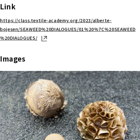
Link
https://class.textile-academy.org/2023/alberte-
bojesen/SEAWEED%20DIALOGUES/01%20%7C%20SEAWEED
%20DIALOGUES/
新しいタブで開く
Images