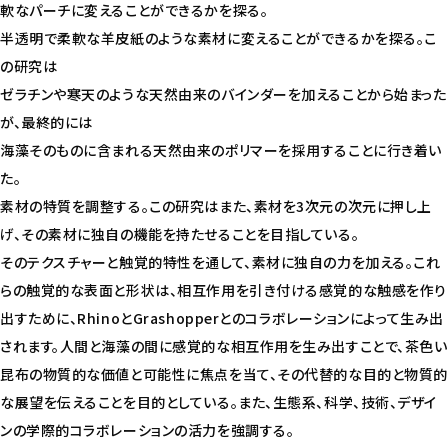
軟なパーチに変えることができるかを探る。
半透明で柔軟な羊皮紙のような素材に変えることができるかを探る。こ
の研究は
ゼラチンや寒天のような天然由来のバインダーを加えることから始まった
が、最終的には
海藻そのものに含まれる天然由来のポリマーを採用することに行き着い
た。
素材の特質を調整する。この研究はまた、素材を3次元の次元に押し上
げ、その素材に独自の機能を持たせることを目指している。
そのテクスチャーと触覚的特性を通して、素材に独自の力を加える。これ
らの触覚的な表面と形状は、相互作用を引き付ける感覚的な触感を作り
出すために、RhinoとGrashopperとのコラボレーションによって生み出
されます。人間と海藻の間に感覚的な相互作用を生み出すことで、茶色い
昆布の物質的な価値と可能性に焦点を当て、その代替的な目的と物質的
な展望を伝えることを目的としている。また、生態系、科学、技術、デザイ
ンの学際的コラボレーションの活力を強調する。