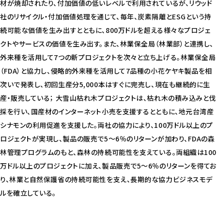
材が焼却されたり、付加価値の低いレベルで利用されているが、リウッド
社のリサイクル・付加価値処理を通じて、毎年、炭素隔離とESGという持
続可能な価値を生み出すとともに、800万ドルを超える様々なプロジェ
クトやサービスの価値を生み出す。また、林業保全局（林業部）と連携し、
外来種を活用して7つの新プロジェクトを次々と立ち上げる。林業保全局
（FDA）と協力し、侵略的外来種を活用して7品種の小花ケヤキ製品を相
次いで発表し、初回生産分5,000本はすぐに完売し、現在も継続的に生
産・販売している； 大雪山枯れ木プロジェクトは、枯れ木の積み込みと伐
採を行い、国産材のインターネット小売を支援するとともに、地元台湾産
シナモンの利用促進を支援した。両社の協力により、100万ドル以上のプ
ロジェクトが実現し、製品の販売で5～6％のリターンが加わり、FDAの森
林管理プログラムのもと、森林の持続可能性を支えている。両組織は100
万ドル以上のプロジェクトに加え、製品販売で5～6％のリターンを得てお
り、林業と自然保護省の持続可能性を支え、長期的な協力ビジネスモデ
ルを確立している。