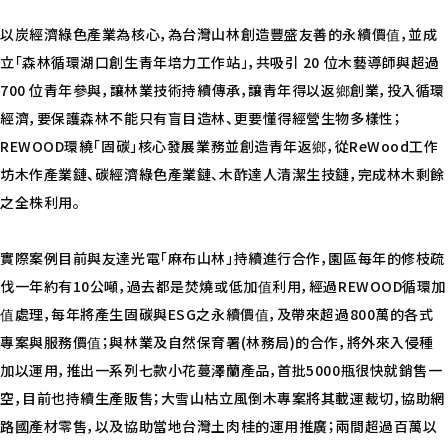
以炭經濟綠色產業為核心，為台灣山林創造豐盛友善的永續價值，並成
立「森林循環湖口創生青年培力工作站」，共吸引 20 位木藝導師與超過
700 位青年參與，讓林業技術持續傳承，讓青年得以返鄉創業，投入循環
經濟，要保護森林不能只有盲目造林、更要懂得經營生物多樣性；
REWOOD環繞「固碳」核心發展業務並創造青年返鄉，從ReWood工作
坊木作產業鏈、碳經濟綠色產業鏈、木酢達人清潔生技鏈，完成林木剩餘
之全株利用。
實際案例目前與友達光電「麻布山林」持續進行合作，園區每年的修枝疏
伐一年約有10公噸，過去都是焚燒或低加值利用，經過REWOOD循環加
值處理，每年將產生固碳與ESG之永續價值，及帶來超過800萬的各式
專案與服務價值；與林業及自然保育署(林務局)的合作，將外來入侵種
加以運用，推出一系列七款小花蔓澤蘭產品，首批5000瓶很快就銷售一
空，目前也持續生產販售；大雪山枯立風倒木專案將其載運裁切，協助網
路國產材零售，以及協助當地台灣土肉桂的運用推廣；兩間超過百萬以