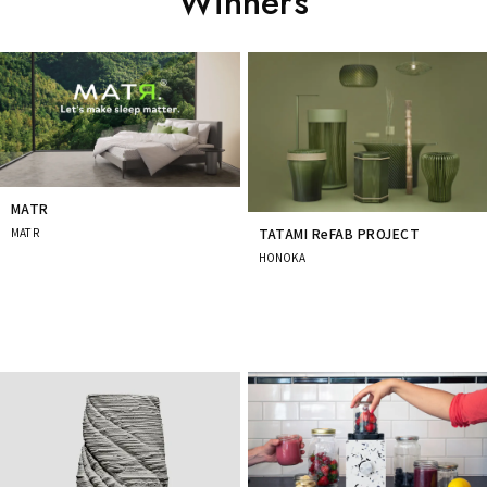
Winners
Prev
Next
MATR
MATR
TATAMI ReFAB PROJECT
HONOKA