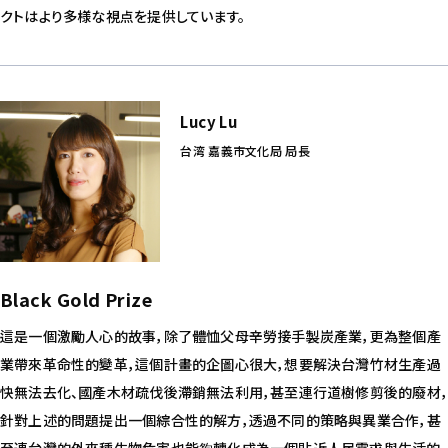
クトはより多様な視点を提供しています。
Lucy Lu
台湾 嘉義市文化局 局長
Black Gold Prize
這是一個激勵人心的故事，除了體恤父母辛勞接手製炭產業，更為整個產
業帶來革命性的變革，這個計畫的企圖心很大，想要解決台灣竹材生產過
快無法去化、國產木材疏伐後滯銷無法利用，甚至連行道樹修剪後的廢材，
針對上述的問題提出一個綜合性的解方，透過不同的策略與異業合作，甚
至連台灣的外來種生物危害也能夠轉化成為一個貼近人民需求與生活的