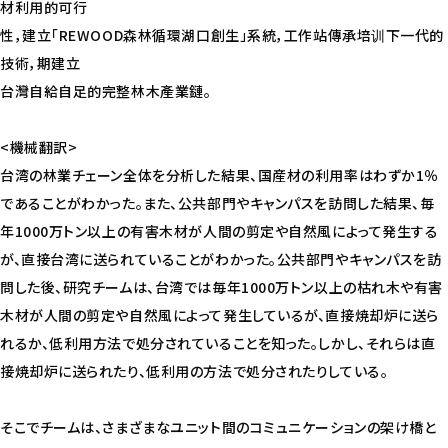
材利用的可行
性，建立「REWOOD森林循環湖口創生」系統，工作站傳承培训下一代的
技術，期建立
台灣自給自足的完整林木產業鏈。
<機械翻訳>
台湾の林業チェーン全体を分析した結果、国産材の利用率はわずか1％
であることがわかった。また、公共部門やキャンパスを訪問した結果、毎
年1000万トン以上の有害木材が人間の剪定や自然風によって発生する
が、直接台湾に送られていることがわかった。公共部門やキャンパスを訪
問した後、研究チームは、台湾では毎年1000万トン以上の枯れ木や有害
木材が人間の剪定や自然風によって発生しているが、直接焼却炉に送ら
れるか、低利用方法で処分されていることを知った。しかし、それらは直
接焼却炉に送られたり、低利用の方法で処分されたりしている。
そこでチームは、さまざまなユニット間のコミュニケーションの架け橋と