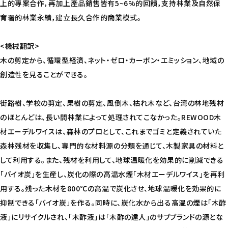
上的專案合作，再加上產品銷售皆有5~6%的回饋，支持林業及自然保
育署的林業永續，建立長久合作的商業模式。
<機械翻訳>
木の剪定から、循環型経済、ネット・ゼロ・カーボン・エミッション、地域の
創造性を見ることができる。
街路樹、学校の剪定、果樹の剪定、風倒木、枯れ木など、台湾の林地残材
のほとんどは、長い間林業によって処理されてこなかった。REWOOD木
材エーデルワイスは、森林のプロとして、これまでゴミと定義されていた
森林残材を収集し、専門的な材料源の分類を通じて、木製家具の材料と
して利用する。また、残材を利用して、地球温暖化を効果的に削減できる
「バイオ炭」を生産し、炭化の際の高温水煙「木材エーデルワイス」を再利
用する。残った木材を800℃の高温で炭化させ、地球温暖化を効果的に
抑制できる「バイオ炭」を作る。同時に、炭化水から出る高温の煙は「木酢
液」にリサイクルされ、「木酢液」は「木酢の達人」のサブブランドの源とな