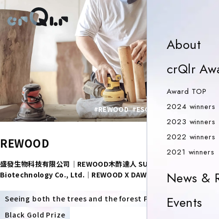
Ab
About
crQlr Aw
Aw
Award TOP
2024 winners
#REWOOD
#ESG
#Carbon Fixation
2023 winners
2022 winners
REWOOD
2
2021 winners
盛發生物科技有限公司｜REWOOD木酢達人 SUNFAR
News & R
Biotechnology Co., Ltd.｜REWOOD X DAWOKO
PRIZE
Ev
Events
Seeing both the trees and the forest Prize
Black Gold Prize