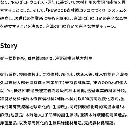
なり、7Rのゼロ・ウェイスト原則に基づいて木材利用の実現可能性を再
考することにした。そして、「REWOOD森林循環フコウづくり」システムを
確立し、次世代の作業所に技術を継承し、台湾に自給自足の完全な森林
を確立することを決めた。台湾の自給自足で完全な林業チェーン。
Story
從一棵樹修枝，看見循環經濟、淨零碳排與地方創生
從行道樹、校園修枝木、果樹修枝、風倒木、枯危木等，林木剩餘在台灣長
久以來絕大部分沒有進入林業加工；秉持森林專業，REWOOD木酢達人
以「Re」概念回收過去被定義為垃圾的林木剩餘，透過專業的料源分類，
將良好材料作為木作傢俱材料；剩餘木料則以800度高溫炭化方式，製
作成可有效減緩地球暖化的「生物炭」，同時回收碳化時的高溫水煙「木
酢液」也就是「木酢達人」子品牌的誕生源頭，並將木酢液開發清潔產品、
抑菌產品、以及最高質化的生技與綠建材用途，完成森林循環鏈。