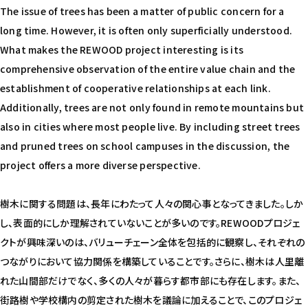
The issue of trees has been a matter of public concern for a
long time. However, it is often only superficially understood.
What makes the REWOOD project interesting is its
comprehensive observation of the entire value chain and the
establishment of cooperative relationships at each link.
Additionally, trees are not only found in remote mountains but
also in cities where most people live. By including street trees
and pruned trees on school campuses in the discussion, the
project offers a more diverse perspective.
樹木に関する問題は、長年にわたって人々の関心事となってきました。しか
し、表面的にしか理解されていないことが多いのです。REWOODプロジェ
クトが興味深いのは、バリューチェーン全体を包括的に観察し、それぞれの
つながりにおいて協力関係を構築していることです。さらに、樹木は人里離
れた山間部だけでなく、多くの人々が暮らす都市部にも存在します。また、
街路樹や学校構内の剪定された樹木を議論に加えることで、このプロジェ