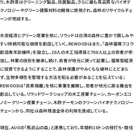
り、木酢液はクリーニング製品、抗菌製品、さらに最も高品質なバイオテ
クノロジーやグリーン建築材料の開発に使用され、森林のリサイクルチェ
ーンが完成する。
木炭経済とグリーン産業を核に、リウッドは台湾の森林に豊かで親しみや
すい持続可能な価値を創造していく。REWOODはまた、「森林循環フコウ
創造青年訓練所」を設立し、20人の木工指導員と700人以上の若者が参
加し、林業の技術を継承し続け、若者が地元に戻って起業し、循環型経済
に投資できるようにすることで、森林保護がやみくもな植林にとどまら
ず、生物多様性を管理する方法を知る必要があることを伝えている；
REWOODは「炭素隔離」を核に事業を展開し、若者が地元に戻る機会を
創出している。リウッドワークショップの木工産業チェーン、カーボンエコ
ノミーグリーン産業チェーン、木酢デーモンのクリーンバイオテクノロジー
チェーンから、同社は森林残渣全体の利用を達成している。
現在、AUOの「馬武山の森」と連携しており、年間約10トンの枝打ち・間伐