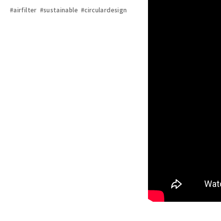
#airfilter
#sustainable
#circulardesign