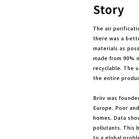
Story
The air purificat
there was a bett
materials as possi
made from 90% na
recyclable. The 
the entire produc
Briiv was founded
Europe. Poor and 
homes. Data shows
pollutants. This 
to a global probl