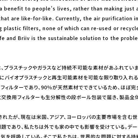
a benefit to people’s lives, rather than making jus
at are like-for-like. Currently, the air purification 
g plastic filters, none of which can re-used or recycl
ife and Briiv is the sustainable solution to the probl
、プラスチックやガラスなど持続不可能な素材があふれていま
製造にバイオプラスチックと再生可能素材を可能な限り取り入れる
フィルターであり、90％が天然素材でできているため、ほぼ完
と交換用フィルターも生分解性の段ボール包装で届き、製品全
設立されたが、現在は米国、アジア、ヨーロッパの主要市場を含む
題であり、私たちは外でも家の中でも影響を受けている。デー
気を呼吸している。そこで私たちは、世界的な問題に対する持続可