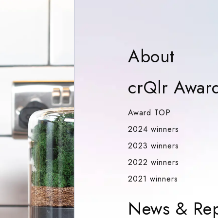
Abou
About
crQlr Awar
Award TOP
Award TOP
2024 winn
2024 winners
2023 winn
2023 winners
2022 winn
2022 winners
2021 winn
2021 winners
News & Rep