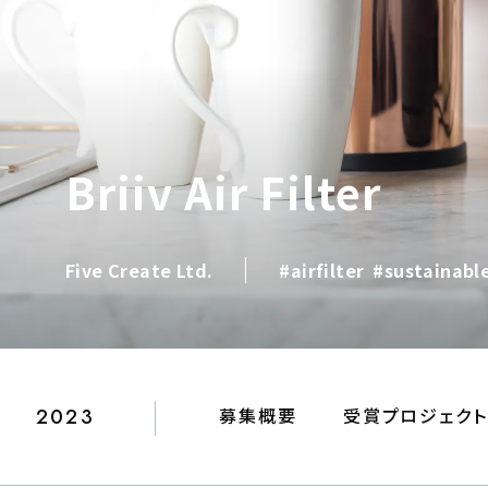
Briiv Air Filter
Five Create Ltd.
#airfilter
#sustainabl
2023
募集概要
受賞プロジェク