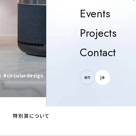
Event
Events
Proj
Projects
Con
Contact
e
#circulardesign
en
ja
ト
特別賞について