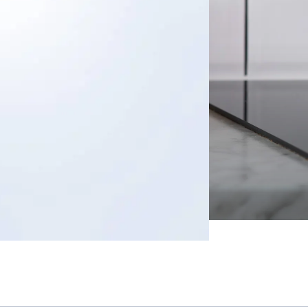
s
ects
tact