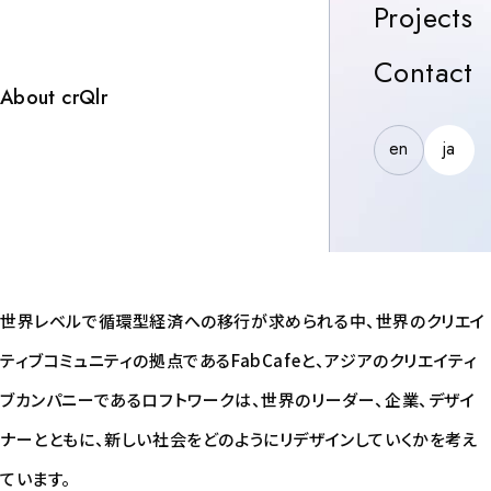
【crQlr
へ！
P
Projects
の”もの
Awards
C
Contact
さし”と
2024 #4】
About crQlr
は
en
ja
循環型社会を目指す世界中のプレイ
循環型社会を目指す世界中のプレイ
循環型社会を目指す世界中のプレイ
循環型社会を目指す世界中
ヤーを集めてつなぎ、後押しするコン
ヤーを集めてつなぎ、後押しするコン
ヤーを集めてつなぎ、後押しするコン
ソーシアム
ソーシアム
ソーシアム
世界レベルで循環型経済への移⾏が求められる中、世界のクリエイ
ティブコミュニティの拠点であるFabCafeと、アジアのクリエイティ
ブカンパニーであるロフトワークは、世界のリーダー、企業、デザイ
ナーとともに、新しい社会をどのようにリデザインしていくかを考え
ています。