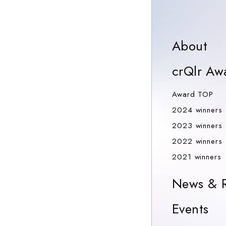
crQlr
o
Events
News
Report
Report
Events
Ab
About
2025.03.27
2025.05.22
2025.11.18
2025/05/22
2025/04/29
-
菌糸体
クアラルン
循環型社会
crQlr Aw
2025/05/31
評価
の“育つレ
プールの
の未来を描
crQlr
を“つく
Aw
Award TOP
ンガ”から
人々と、海
く
Awards
2024 winners
る“とい
10年。
藻料理を実
──「crQlr
Exhibition
2023 winners
う選択
バイオマテ
験したら？
Awards
Osaka
2022 winners
技術や
リアルがひ
海外サービ
Exhibition
Living
2
2021 winners
着想を
らく循環型
ス展開の相
2025」開催
Loops 生き
News & R
社会実
デザインの
談なら、
レポート
ている環
01
05
t
装する
Ev
Events
行方
FabCafe
ため