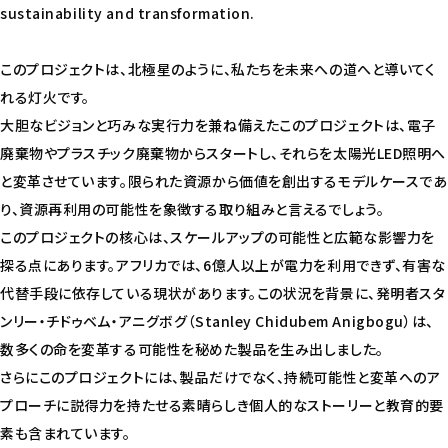
sustainability and transformation.
このプロジェクトは、北極星のように、私たちを未来への道へと導いてく
れる灯火です。
大胆なビジョンと巧みな実行力を兼ね備えたこのプロジェクトは、電子
廃棄物やプラスチック廃棄物からスタートし、それらを太陽光LED照明へ
と変革させています。限られた資源から価値を創出するモデルケースであ
り、資源再利用の可能性を象徴する取り組みと言えるでしょう。
このプロジェクトの核心は、スケールアップの可能性と広範な影響力を
探る点にあります。アフリカでは、6億人以上が電力を利用できず、有害な
代替手段に依存している現状があります。この状況を背景に、発明者スタ
ンリー・チドゥベム・アニグボグ（Stanley Chidubem Anigbogu）は、
数多くの命を変革する可能性を秘めた製品を生み出しました。
さらにこのプロジェクトには、製品だけでなく、持続可能性と変革へのア
プローチに説得力を持たせる素晴らしき個人的なストーリーと教育的要
素も含まれています。