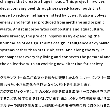
changes that create a huge impact. This project involves
decarbonizing beef through seaweed-based foods that
serve to reduce methane emitted by cows. It also involves
energy and fertilizer produced from methane and organic
waste. And it incorporates composting and aquaculture.
More broadly, the project inspires us by expanding the
boundaries of design. It aims design intelligence at dynamic
systems rather than static objects. And along the way, it
encompasses everyday living and connects the personal and
the collective with an exciting new direction for society.
グルテンフリー食品が食文化を静かに変革したように、カーボンフリー農
場もまた、小さな変化から巨大なインパクトを生み出します。
このプロジェクトでは、牛のメタン排出を抑える海藻ベースの飼料を活用
することで、脱炭素化を目指しています。また、メタンや有機廃棄物からエ
ネルギーや肥料を生み出し、堆肥化や水産養殖を統合的に取り入れるこ