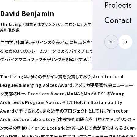
P
Projects
David Benjamin
C
Contact
The Living / 創業者兼プリンシパル、コロンビア大学大学院建築・計画・保存研
究科准教授
en
ja
生物学、計算法、デザインの交差地点に焦点を当て、生物を建築に活用す
るための3つのフレームワークであるバイオプロセシング・バイオセンシン
グ・バイオマニュファクチャリングを明確化する活動を行っている。
The Livingは、多くのデザイン賞を受賞しており、Architectural
LeagueのEmerging Voices Award、アメリカ建築家協会ニューヨー
ク支部のNew Practices Award、MoMAとMoMA PS1のYoung
Architects Program Award、そしてHolcim Sustainability
Awardが挙げられる。また近年のプロジェクトとしては、Princeton
Architecture Laboratory（建設技術の研究を目的とする、プリンスト
ン大学の新棟）、Pier 35 EcoPark（水質に応じて色が変化する長さ60m
の浮桟橋）、Hy-Fi（新式の生分解性ブロックでニューヨーク近代美術館