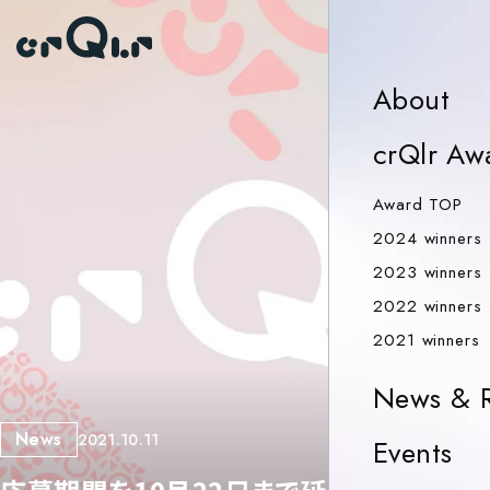
Ab
About
crQlr Aw
Aw
Award TOP
2024 winners
2023 winners
2022 winners
2
2021 winners
News & R
News
2021.10.11
Ev
Events