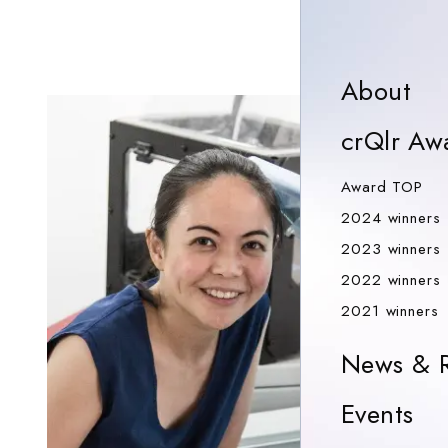
Ab
About
crQlr Aw
Aw
Award TOP
2024 winners
2023 winners
2022 winners
2
2021 winners
News & R
Ev
Events