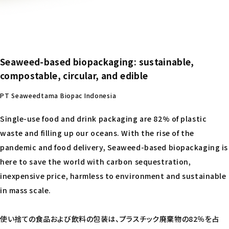
Seaweed-based biopackaging: sustainable,
compostable, circular, and edible
PT Seaweedtama Biopac Indonesia
Single-use food and drink packaging are 82% of plastic
waste and filling up our oceans. With the rise of the
pandemic and food delivery, Seaweed-based biopackaging is
here to save the world with carbon sequestration,
inexpensive price, harmless to environment and sustainable
in mass scale.
使い捨ての食品および飲料の包装は、プラスチック廃棄物の82％を占