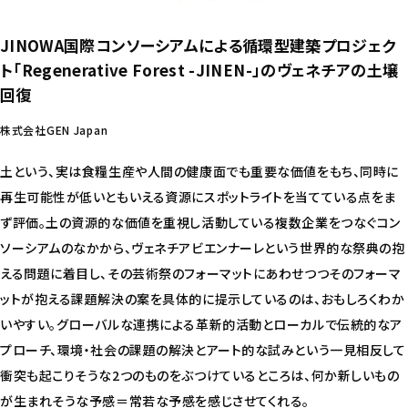
JINOWA国際コンソーシアムによる循環型建築プロジェク
ト「Regenerative Forest -JINEN-」のヴェネチアの土壌
回復
株式会社GEN Japan
土という、実は食糧生産や人間の健康面でも重要な価値をもち、同時に
再生可能性が低いともいえる資源にスポットライトを当てている点をま
ず評価。土の資源的な価値を重視し活動している複数企業をつなぐコン
ソーシアムのなかから、ヴェネチアビエンナーレという世界的な祭典の抱
える問題に着目し、その芸術祭のフォーマットにあわせつつそのフォーマ
ットが抱える課題解決の案を具体的に提示しているのは、おもしろくわか
いやすい。グローバルな連携による革新的活動とローカルで伝統的なア
プローチ、環境・社会の課題の解決とアート的な試みという一見相反して
衝突も起こりそうな2つのものをぶつけているところは、何か新しいもの
が生まれそうな予感＝常若な予感を感じさせてくれる。