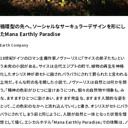
循環型の先へ。ソーシャルなサーキュラーデザインを形にし
たMana Earthly Paradise
Earth Company
18世紀ドイツのロマン主義作家ノヴァーリスに『サイスの弟子たち』とい
う未完の小説がある。サイスは古代エジプトの町で、植物の再生を神格
化したオシリス神が弟セトに殺されバラバラにされて葬られたと言われる
土地だ。そんな町の名を関した小説で、ノヴァーリスは自然とは何かを問
う。「精神の色彩がひとつに溶けあうにつれ、個々の自然物や現象も、み
な、ますますひとつに溶けあい、ますます完全な、ますます人間的な姿を
とって、この色彩のなかへと流れ込んでいく」と書き、オシリスがセトにバラ
バラにされてしまう前と同じように、人間が自然と一体となった状態を理
想として描く。エシカルホテル「Mana Earthly Paradise」での体験は、ノ