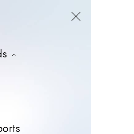
close menu
t
ds
ers
ers
ers
ers
News & Reports
orts