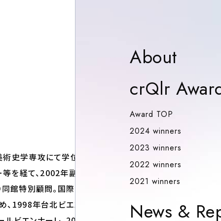
Abou
About
crQlr Awar
Award TOP
Award TOP
2024 winn
2024 winners
2023 winn
2023 winners
学美術史学専攻にて学位取
2022 winn
2022 winners
ー等を経て、2002年副館
2021 winn
2021 winners
より同館特別顧問。国際的
め、1998年台北ビエンナ
News & Rep
ールビエンナーレ、2016