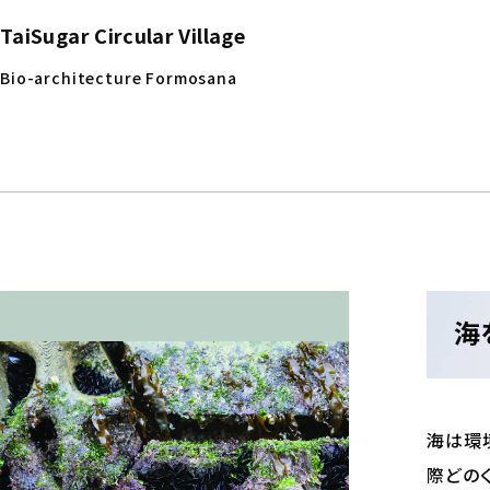
TaiSugar Circular Village
Bio-architecture Formosana
海を
海は環
際どの