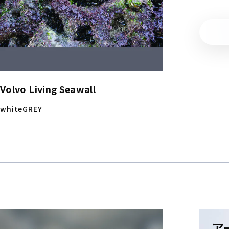
Volvo Living Seawall
whiteGREY
アー