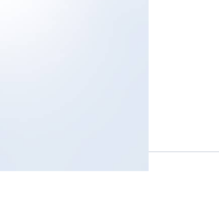
s
ects
tact