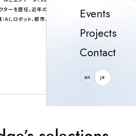
Event
レクターを歴任。近年のキ
Events
：AI、ロボット、都市、生
Proj
Projects
Con
Contact
ト
en
ja
dge’s selections