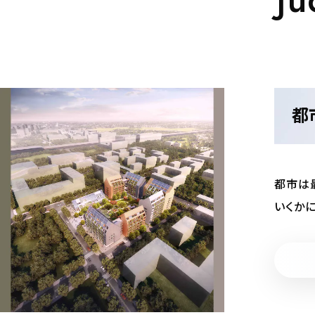
都市
都市は
いくか