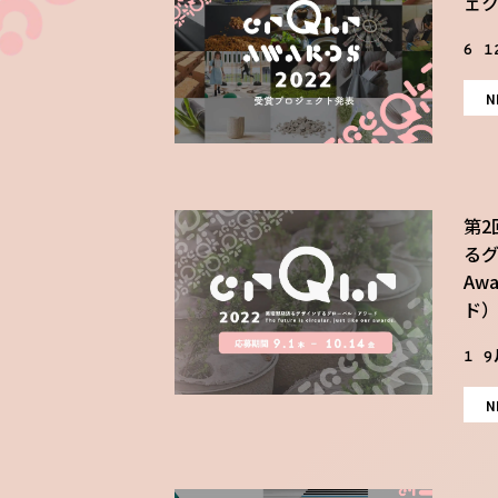
ェ
6 1
N
第2
るグ
Aw
ド）
1 9
N