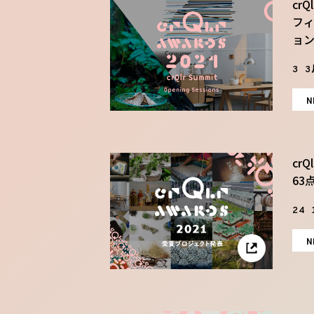
crQ
フ
ョ
3 3
N
cr
63
24 
N