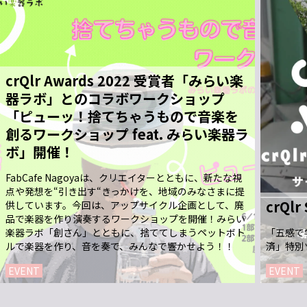
crQlr Awards 2022 受賞者「みらい楽
器ラボ」とのコラボワークショップ
「ピューッ！捨てちゃうもので音楽を
創るワークショップ feat. みらい楽器ラ
ボ」開催！
FabCafe Nagoyaは、クリエイターとともに、新たな視
点や発想を“引き出す“きっかけを、地域のみなさまに提
crQlr
供しています。今回は、アップサイクル企画として、廃
品で楽器を作り演奏するワークショップを開催！みらい
楽器ラボ「創さん」とともに、捨ててしまうペットボト
「五感で
ルで楽器を作り、音を奏で、みんなで響かせよう！！
済」特別
EVENT
EVENT