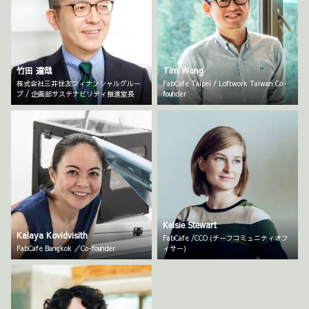
竹田 達哉
Tim Wong
株式会社三井住友フィナンシャルグルー
FabCafe Taipei / Loftwork Taiwan Co-
プ / 企画部サステナビリティ推進室長
founder
Kelsie Stewart
Kalaya Kovidvisith
FabCafe /CCO (チーフコミュニティオフ
FabCafe Bangkok ／Co-founder
ィサー)