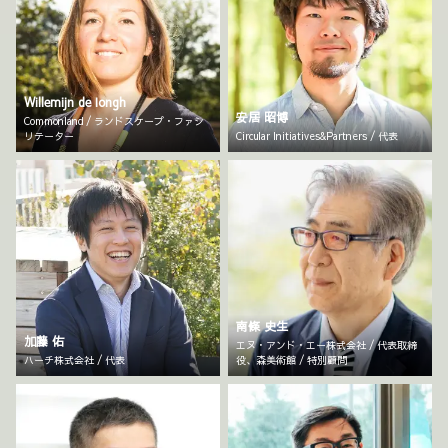
Willemijn de Iongh
安居 昭博
Commonland / ランドスケープ・ファシ
リテーター
Circular Initiatives&Partners / 代表
南條 史生
加藤 佑
エヌ・アンド・エー株式会社 / 代表取締
ハーチ株式会社 / 代表
役、森美術館 / 特別顧問