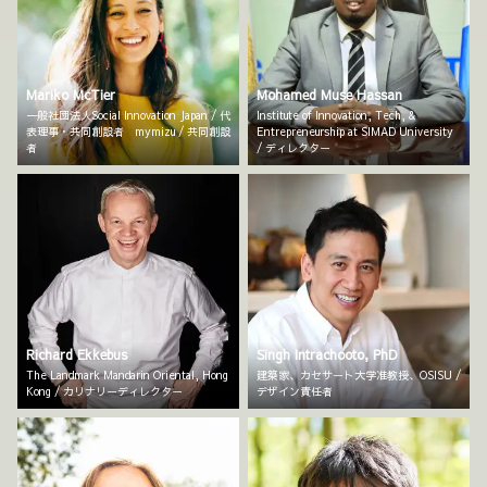
Mariko McTier
Mohamed Muse Hassan
一般社団法人Social Innovation Japan / 代
Institute of Innovation, Tech, &
表理事・共同創設者 mymizu / 共同創設
Entrepreneurship at SIMAD University
者
/ ディレクター
Richard Ekkebus
Singh Intrachooto, PhD
The Landmark Mandarin Oriental, Hong
建築家、カセサート大学准教授、OSISU /
Kong / カリナリーディレクター
デザイン責任者