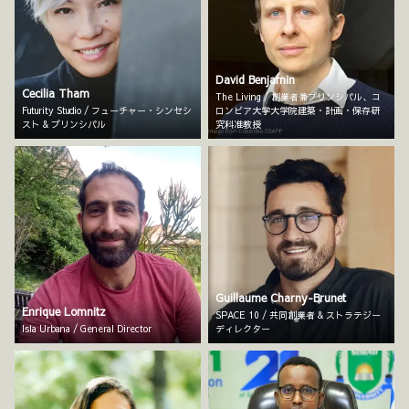
David Benjamin
Cecilia Tham
The Living / 創業者兼プリンシパル、コ
Futurity Studio / フューチャー・シンセシ
ロンビア大学大学院建築・計画・保存研
スト & プリンシパル
究科准教授
Guillaume Charny-Brunet
Enrique Lomnitz
SPACE 10 / 共同創業者 & ストラテジー
Isla Urbana / General Director
ディレクター