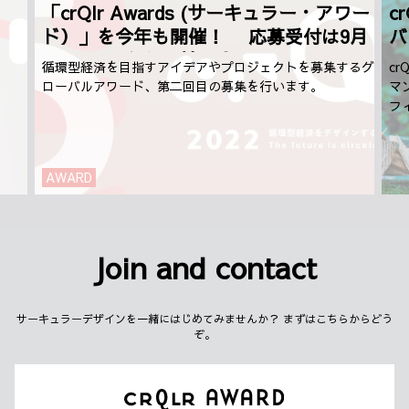
「crQlr Awards (サーキュラー・アワー
c
ド）」を今年も開催！ 応募受付は9月
バ
1日（木）から開始予定
循環型経済を目指すアイデアやプロジェクトを募集するグ
c
ローバルアワード、第二回目の募集を行います。
マ
フ
AWARD
Join and contact
サーキュラーデザインを一緒にはじめてみませんか？ まずはこちらからどう
ぞ。