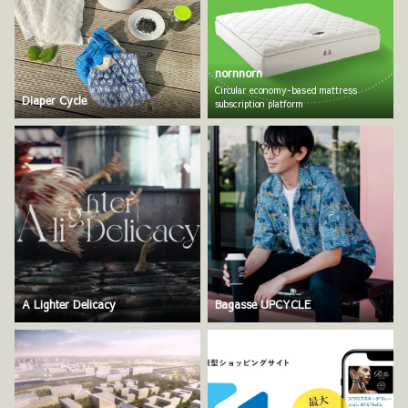
nornnorn
Circular economy-based mattress
Diaper Cycle
subscription platform
A Lighter Delicacy
Bagasse UPCYCLE