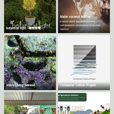
Malai coconut leather
a novel plant based and home
compostable alternative to animal
botanical light -植物発電-
leather
Volvo Living Seawall
Consumer Cotton Project