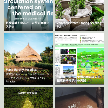
医療現場を中心とした服の循環シ
ZenZhou Water-Storing Seedling
ステム
Pot
Mana Earthly Paradise
循環型の先へ。ソーシャルなサーキュラ
飛騨高山の山林資源活用による、
ーデザインを形にしたMana Earthly
循環経済モデルの実践
Paradise