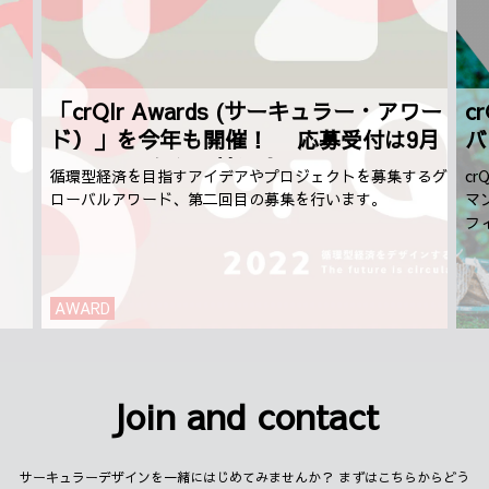
「crQlr Awards (サーキュラー・アワー
c
ド）」を今年も開催！ 応募受付は9月
バ
1日（木）から開始予定
循環型経済を目指すアイデアやプロジェクトを募集するグ
c
ローバルアワード、第二回目の募集を行います。
マ
フ
AWARD
Join and contact
サーキュラーデザインを一緒にはじめてみませんか？ まずはこちらからどう