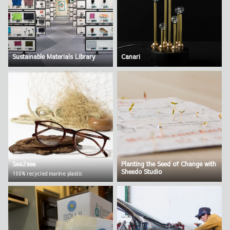
Sustainable Materials Library
Canari
Sea2see
Planting the Seed of Change with
Sheedo Studio
100% recycled marine plastic