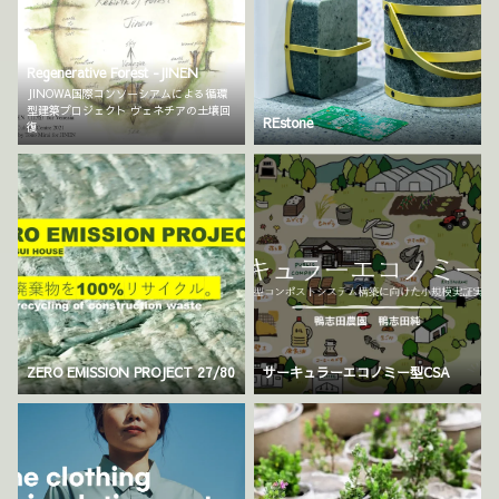
Regenerative Forest -JINEN
JINOWA国際コンソーシアムによる循環
型建築プロジェクト ヴェネチアの土壌回
REstone
復
ZERO EMISSION PROJECT 27/80
サーキュラーエコノミー型CSA