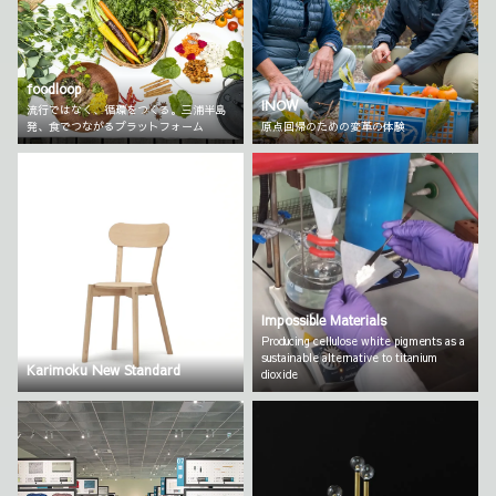
foodloop
INOW
流行ではなく、循環をつくる。三浦半島
発、食でつながるプラットフォーム
原点回帰のための変革の体験
Impossible Materials
Producing cellulose white pigments as a
sustainable alternative to titanium
Karimoku New Standard
dioxide