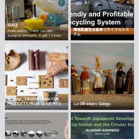
SOUJI
環境配慮型自動車リサイクルシス
Reuse used oil, create your own
テム
ecological detergent, in just 1 minute
REolivar, TRANSFORMATIVE
PRODUCTS FROM OLIVE PITS
Co-Obradoiro Galego