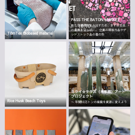
PASS THE BATON MARKET
新たな循環を生み出すため、まずは日本
の倉庫を空っぽに。 企業の規格外品やデ
TômTex Biobased material
ッドストック品の蚤の市
ミライ☆テラス（未来照）アート
プロジェクト
Rice Husk Beach Toys
〜 年間80万トンの産廃を資源に変えよう