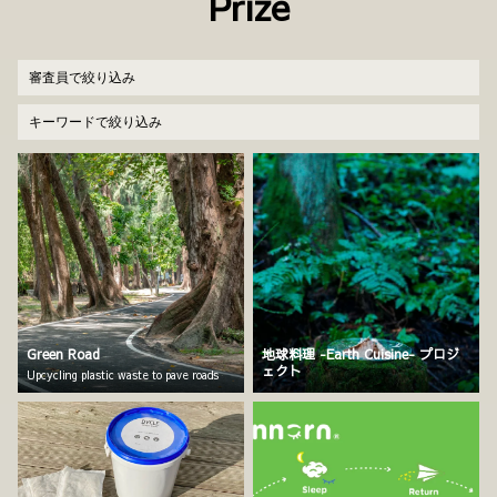
Prize
Green Road
地球料理 -Earth Cuisine- プロジ
ェクト
Upcycling plastic waste to pave roads