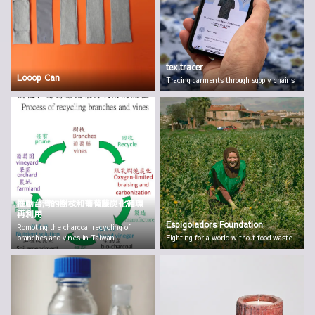
tex.tracer
Looop Can
Tracing garments through supply chains
推動台灣的樹枝和葡萄藤炭化循環
再利用
Espigoladors Foundation
Romoting the charcoal recycling of
branches and vines in Taiwan
Fighting for a world without food waste