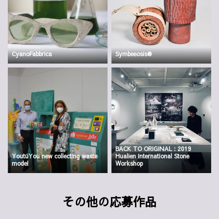
CyanoFabbrica
Symbeeosis®
BACK TO ORIGINAL : 2019
YoutúYou new collecting waste
Hualien International Stone
model
Workshop
その他の応募作品