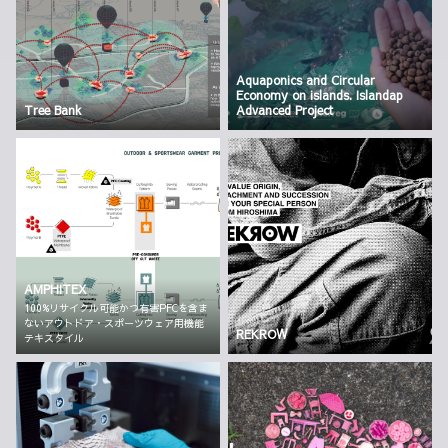
Aquaponics and Circular
Economy on islands. Islandap
Tree Bank
Advanced Project
AMPHITEX
100%リサイクル可能かつ有害PFCを含ま
ないアウトドア・スポーツウェア用機能
REKROW
テキスタイル