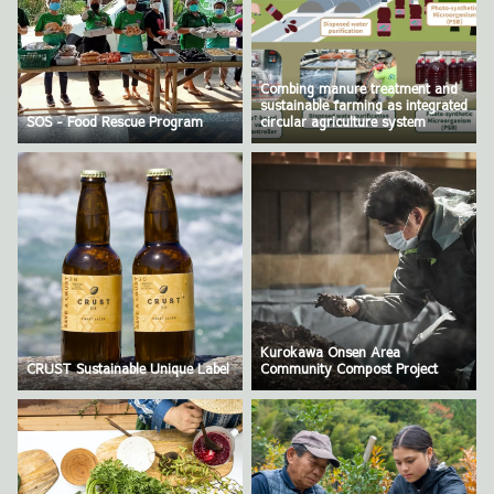
Combing manure treatment and
sustainable farming as integrated
SOS - Food Rescue Program
circular agriculture system
Kurokawa Onsen Area
CRUST Sustainable Unique Label
Community Compost Project