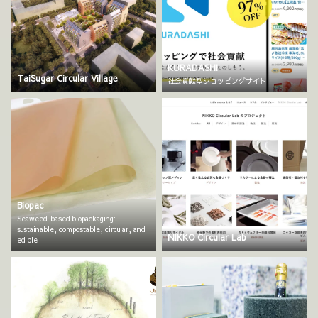
KURADASHI
TaiSugar Circular Village
社会貢献型ショッピングサイト
Biopac
Seaweed-based biopackaging:
sustainable, compostable, circular, and
NIKKO Circular Lab
edible