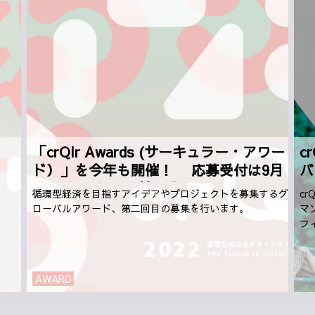
「crQlr Awards (サーキュラー・アワー
c
ド）」を今年も開催！ 応募受付は9月
バ
1日（木）から開始予定
循環型経済を目指すアイデアやプロジェクトを募集するグ
c
ローバルアワード、第二回目の募集を行います。
マ
フ
AWARD