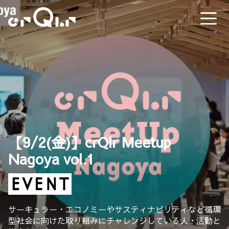
【9/2(金)】crQlr Meetup
Nagoya vol.1
サーキュラー・エコノミーやサスティナビリティなど循環
型社会に向けた取り組みにチャレンジしている人・活動と