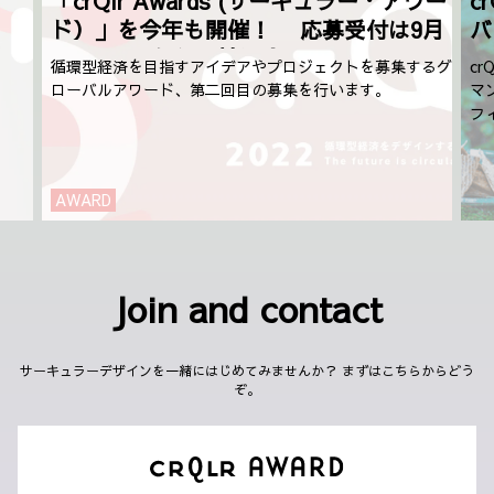
「crQlr Awards (サーキュラー・アワー
c
ド）」を今年も開催！ 応募受付は9月
バ
1日（木）から開始予定
循環型経済を目指すアイデアやプロジェクトを募集するグ
c
ローバルアワード、第二回目の募集を行います。
マ
フ
AWARD
Join and contact
サーキュラーデザインを一緒にはじめてみませんか？ まずはこちらからどう
ぞ。